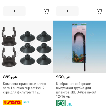
895
930
руб.
руб.
Комплект присосок и клипс
U-образная заборная/
sera 1 suction cup set incl. 2
выпускная трубка для
clips для фильтра fil 120
шлангов JBL U-Pipe in/out
12/16 мм
sera
JBL