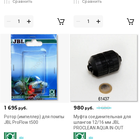
Сравнить
Сравнить
1 695
980
1 680
руб.
руб.
Ротор (импеллер) для помпы
Муфта соединительная для
JBL ProFlow t500
шлангов 12/16 мм JBL
PROCLEAN AQUA IN-OUT
JBL
JBL